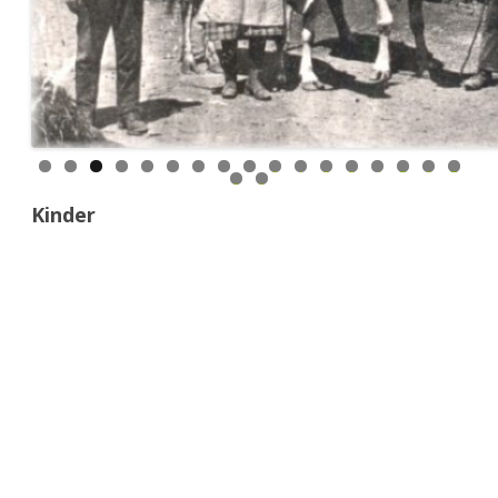
0
1
2
3
4
5
6
7
8
9
Kinder