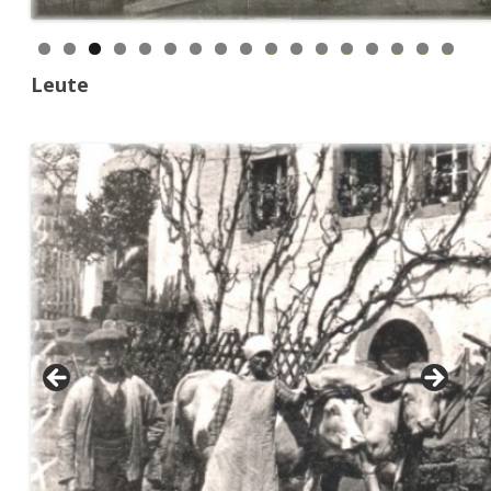
0
1
2
3
4
5
6
7
Leute